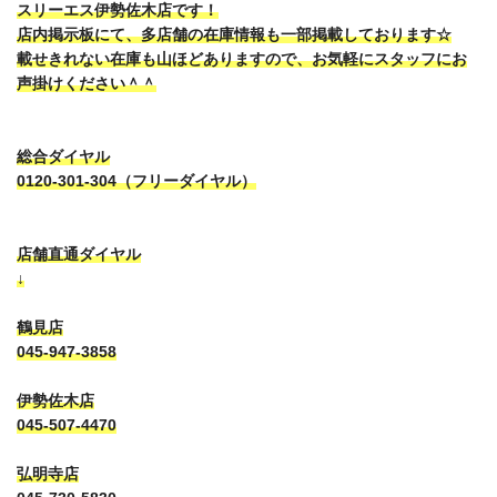
スリーエス伊勢佐木店です！
店内掲示板にて、多店舗の在庫情報も一部掲載しております☆
載せきれない在庫も山ほどありますので、お気軽にスタッフにお
声掛けください＾＾
総合ダイヤル
0120-301-304（フリーダイヤル）
店舗直通ダイヤル
↓
鶴見店
045-947-3858
伊勢佐木店
045-507-4470
弘明寺店