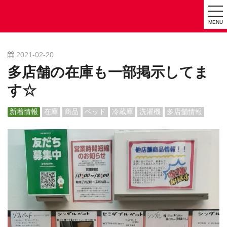
tog
MENU
nav
2021-02-20
多店舗の在庫も一部掲示してま
す☆
新着情報
在庫
商品
ベッド
冷蔵庫
洗濯機
多店舗情報