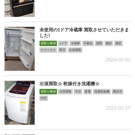
未使用の1ドア冷蔵庫 買取させていただきま
した!
買取り事例
1ドア
冷蔵庫
不要品
買取
横浜
南区
スリーエス
即日
出張買取
2024-02-01
出張買取☆ 乾燥付き洗濯機☆
買取り事例
出張買取
中古
家電
洗濯乾燥機
横浜市
中区
2021-02-17