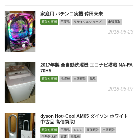
家庭用 パチンコ実機 倖田來未
買取り事例
不要品
リサイクルショップ
出張買取
2018-06-23
2017年製 全自動洗濯機 エコナビ搭載 NA-FA
70H5
買取り事例
洗濯機
出張買取
鶴見
2018-05-07
dyson Hot+Cool AM05 ダイソン ホワイト
中古品 高価買取!
買取り事例
不用品
ＳＳＳ
高価買取
出張買取
伊勢佐木町
家電
扇風機