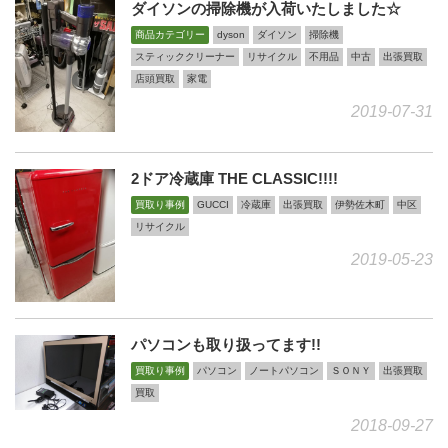
ダイソンの掃除機が入荷いたしました☆
商品カテゴリー
dyson
ダイソン
掃除機
スティッククリーナー
リサイクル
不用品
中古
出張買取
店頭買取
家電
2019-07-31
2ドア冷蔵庫 THE CLASSIC!!!!
買取り事例
GUCCI
冷蔵庫
出張買取
伊勢佐木町
中区
リサイクル
2019-05-23
パソコンも取り扱ってます!!
買取り事例
パソコン
ノートパソコン
ＳＯＮＹ
出張買取
買取
2018-09-27