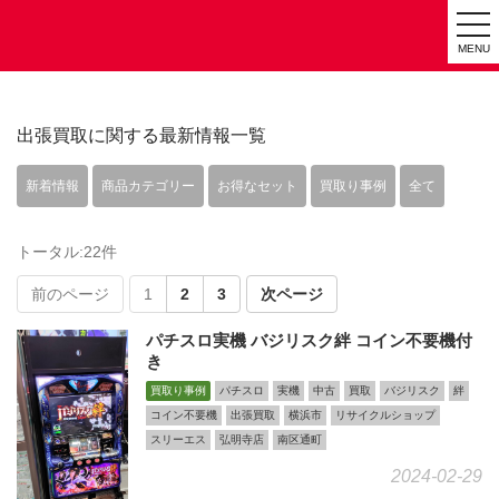
tog
MENU
nav
出張買取に関する最新情報一覧
新着情報
商品カテゴリー
お得なセット
買取り事例
全て
トータル:22件
前のページ
1
2
3
次ページ
パチスロ実機 バジリスク絆 コイン不要機付
き
買取り事例
パチスロ
実機
中古
買取
バジリスク
絆
コイン不要機
出張買取
横浜市
リサイクルショップ
スリーエス
弘明寺店
南区通町
2024-02-29