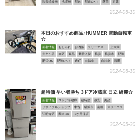
洗濯乾燥機
洗濯機
配送
配達OK！
蒔田
家電
2024-06-10
本日のおすすめ商品♪HUMMER 電動自転車
☆
新着情報
おしゃれ
お洒落
スリーエス
上大岡
井土ヶ谷
南区
商品
新着入荷
横浜
横浜市
配達
配送OK
配達OK！
通町
自転車
自転車
蒔田
2024-06-10
超特価 早い者勝ち 3ドア冷蔵庫 日立 綺麗☆
新着情報
３ドア冷蔵庫
超特価
激安
美品
リサイクルショップ
中古
横浜市
南区
スリーエス
弘明寺店
配送OK
３か月保証
2024-05-20