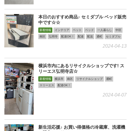
本日のおすすめ商品♪ セミダブル ベッド販売
中です☆☆
新着情報
インテリア
ベット
ベッド
一人暮らし
中区
南区
弘明寺
配達OK！
配達
配送
通町
セミダブル
2024-04-13
横浜市内にあるリサイクルショップです! ス
リーエス弘明寺店☆
新着情報
横浜市
南区
リサイクルショップ
通町
スリーエス
配達OK！
2024-04-07
新生活応援♪ お買い得価格の冷蔵庫、洗濯機