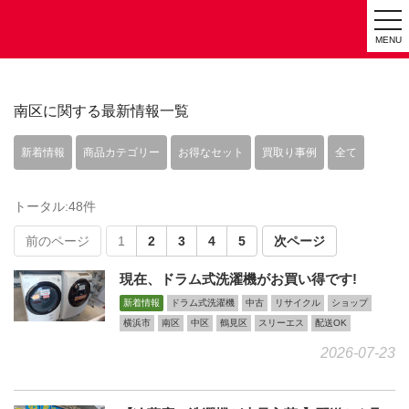
tog
MENU
nav
南区に関する最新情報一覧
新着情報
商品カテゴリー
お得なセット
買取り事例
全て
トータル:48件
前のページ
1
2
3
4
5
次ページ
現在、ドラム式洗濯機がお買い得です!
新着情報
ドラム式洗濯機
中古
リサイクル
ショップ
横浜市
南区
中区
鶴見区
スリーエス
配送OK
2026-07-23