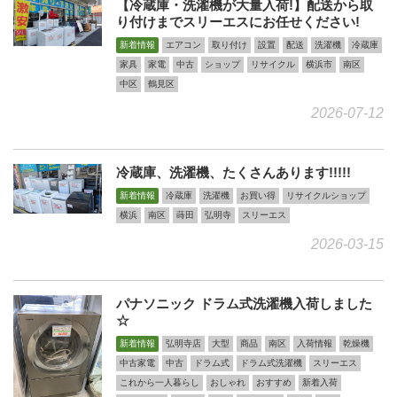
【冷蔵庫・洗濯機が大量入荷!】配送から取
り付けまでスリーエスにお任せください!
新着情報
エアコン
取り付け
設置
配送
洗濯機
冷蔵庫
家具
家電
中古
ショップ
リサイクル
横浜市
南区
中区
鶴見区
2026-07-12
冷蔵庫、洗濯機、たくさんあります!!!!!
新着情報
冷蔵庫
洗濯機
お買い得
リサイクルショップ
横浜
南区
蒔田
弘明寺
スリーエス
2026-03-15
パナソニック ドラム式洗濯機入荷しました
☆
新着情報
弘明寺店
大型
商品
南区
入荷情報
乾燥機
中古家電
中古
ドラム式
ドラム式洗濯機
スリーエス
これから一人暮らし
おしゃれ
おすすめ
新着入荷