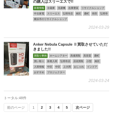
の購入はスリーエスで!!
新着情報
冷蔵庫
洗濯機
在庫豊富
リサイクルショップ
中古家電
スリーエス
弘明寺店
南区
通町
蒔田
弘明寺
横浜市のリサイクルショップ
2024-03-29
Anker Nebula Capsule Ⅱ買取させていただ
きました!!
買取り事例
ホームシアター
高価買取
高音質
通町
買い取り
新着入荷
弘明寺店
店頭買取
小型
南区
入荷情報
中区
中区
上大岡
おしゃれ
インドア
おすすめ
プロジェクター
2024-03-24
トータル:48件
前のページ
1
2
3
4
5
次ページ