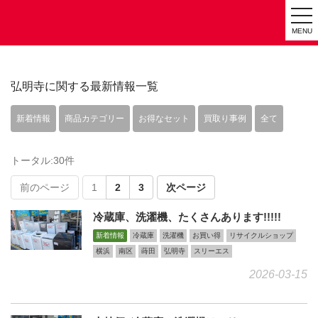
tog
MENU
nav
弘明寺に関する最新情報一覧
新着情報
商品カテゴリー
お得なセット
買取り事例
全て
トータル:30件
前のページ
1
2
3
次ページ
冷蔵庫、洗濯機、たくさんあります!!!!!
新着情報
冷蔵庫
洗濯機
お買い得
リサイクルショップ
横浜
南区
蒔田
弘明寺
スリーエス
2026-03-15