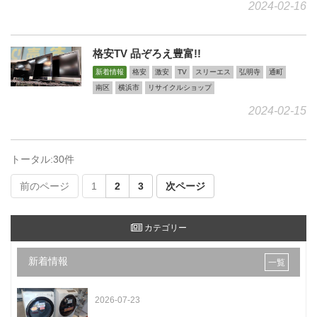
2024-02-16
格安TV 品ぞろえ豊富!!
新着情報
格安
激安
TV
スリーエス
弘明寺
通町
南区
横浜市
リサイクルショップ
2024-02-15
トータル:30件
前のページ
1
2
3
次ページ
カテゴリー
新着情報
一覧
2026-07-23