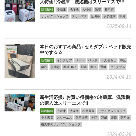
大特価! 冷蔵庫、洗濯機はスリーエスで!!!
新着情報
冷蔵庫
洗濯機
大特価
激安
横浜市
リサイクルショップ
スリーエス
弘明寺
伊勢佐木
鶴見
2025-09-14
本日のおすすめ商品♪ セミダブル ベッド販売
中です☆☆
新着情報
インテリア
ベット
ベッド
一人暮らし
中区
南区
弘明寺
配達OK！
配達
配送
通町
セミダブル
2024-04-13
新生活応援♪ お買い得価格の冷蔵庫、洗濯機
の購入はスリーエスで!!
新着情報
冷蔵庫
洗濯機
在庫豊富
リサイクルショップ
中古家電
スリーエス
弘明寺店
南区
通町
蒔田
弘明寺
横浜市のリサイクルショップ
2024-03-29