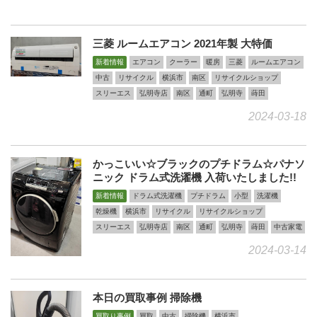
三菱 ルームエアコン 2021年製 大特価
新着情報
エアコン
クーラー
暖房
三菱
ルームエアコン
中古
リサイクル
横浜市
南区
リサイクルショップ
スリーエス
弘明寺店
南区
通町
弘明寺
蒔田
2024-03-18
かっこいい☆ブラックのプチドラム☆パナソ
ニック ドラム式洗濯機 入荷いたしました!!
新着情報
ドラム式洗濯機
プチドラム
小型
洗濯機
乾燥機
横浜市
リサイクル
リサイクルショップ
スリーエス
弘明寺店
南区
通町
弘明寺
蒔田
中古家電
2024-03-14
本日の買取事例 掃除機
買取り事例
買取
中古
掃除機
横浜市